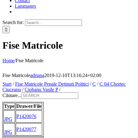
Contact
Languages
Search for:
Fise Matricole
Home
/
Fise Matricole
Fise Matricole
adriana
2019-12-10T13:16:24+02:00
Start
/
Fise Matricole Penale Detinuti Politici
/
C
/
C 04 Chortec
Ciuceanu
/
Ciobanu Vasile P
/
Căutare...
Type
Drawer/File
P1420076
JPG
P1420077
JPG