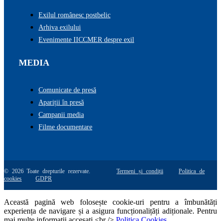
Exilul românesc postbelic
Arhiva exilului
Evenimente IICCMER despre exil
MEDIA
Comunicate de presă
Apariții în presă
Campanii media
Filme documentare
© 2026 Toate drepturile rezervate.
Termeni și condiții
Politica de
cookies
GDPR
Această pagină web folosește cookie-uri pentru a îmbunătăți
experiența de navigare și a asigura funcționalițăți adiționale. Pentru
mai multe informatii accesati <br />
Politica Cookies