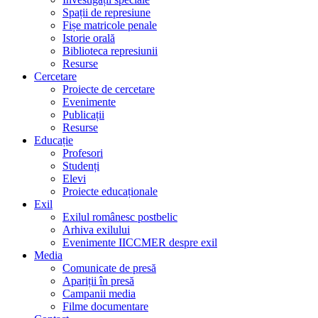
Spații de represiune
Fișe matricole penale
Istorie orală
Biblioteca represiunii
Resurse
Cercetare
Proiecte de cercetare
Evenimente
Publicații
Resurse
Educație
Profesori
Studenți
Elevi
Proiecte educaționale
Exil
Exilul românesc postbelic
Arhiva exilului
Evenimente IICCMER despre exil
Media
Comunicate de presă
Apariții în presă
Campanii media
Filme documentare