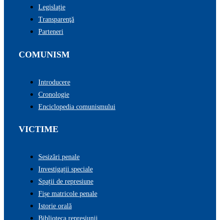
Legislație
Transparenţă
Parteneri
COMUNISM
Introducere
Cronologie
Enciclopedia comunismului
VICTIME
Sesizări penale
Investigații speciale
Spații de represiune
Fișe matricole penale
Istorie orală
Biblioteca represiunii