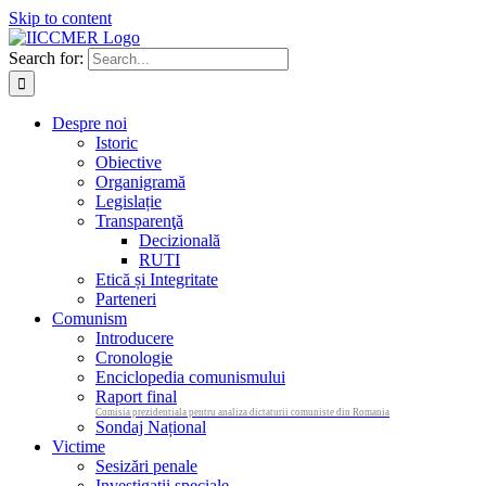
Skip to content
Search for:
Despre noi
Istoric
Obiective
Organigramă
Legislație
Transparenţă
Decizională
RUTI
Etică și Integritate
Parteneri
Comunism
Introducere
Cronologie
Enciclopedia comunismului
Raport final
Comisia prezidentiala pentru analiza dictaturii comuniste din Romania
Sondaj Național
Victime
Sesizări penale
Investigații speciale