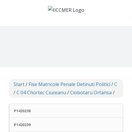
Skip
to
content
Start
/
Fise Matricole Penale Detinuti Politici
/
C
/
C 04 Chortec Ciuceanu
/
Ciobotaru Ortansa
/
P1420238
P1420239