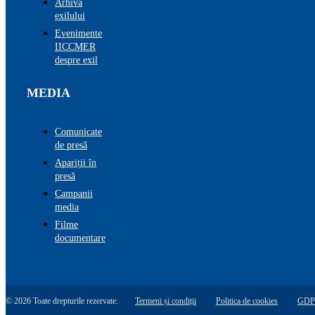
Arhiva
exilului
Evenimente
IICCMER
despre exil
MEDIA
Comunicate
de presă
Apariții în
presă
Campanii
media
Filme
documentare
© 2026 Toate drepturile rezervate.
Termeni și condiții
Politica de cookies
GDP