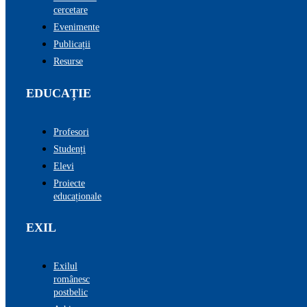
cercetare
Evenimente
Publicații
Resurse
EDUCAȚIE
Profesori
Studenți
Elevi
Proiecte
educaționale
EXIL
Exilul
românesc
postbelic