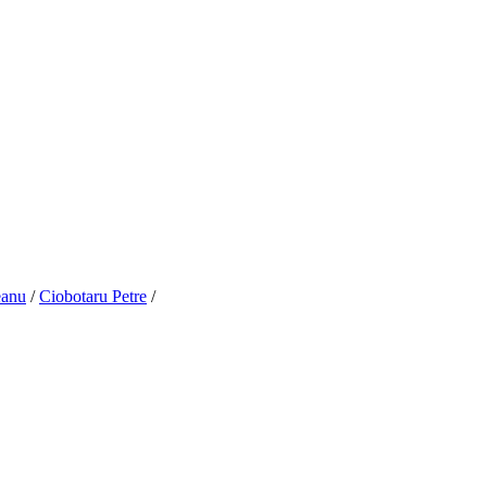
eanu
/
Ciobotaru Petre
/