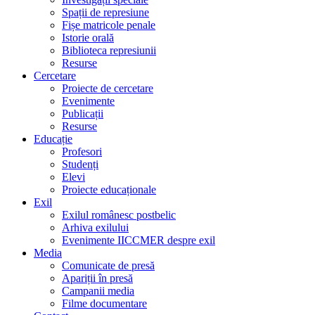
Spații de represiune
Fișe matricole penale
Istorie orală
Biblioteca represiunii
Resurse
Cercetare
Proiecte de cercetare
Evenimente
Publicații
Resurse
Educație
Profesori
Studenți
Elevi
Proiecte educaționale
Exil
Exilul românesc postbelic
Arhiva exilului
Evenimente IICCMER despre exil
Media
Comunicate de presă
Apariții în presă
Campanii media
Filme documentare