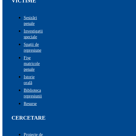
VICTIME
Sesizări
penale
Investigații
speciale
Spații de
represiune
Fișe
matricole
penale
Istorie
orală
Biblioteca
represiunii
Resurse
CERCETARE
Proiecte de