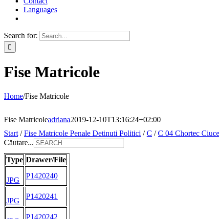
Contact
Languages
Search for:
Fise Matricole
Home
/
Fise Matricole
Fise Matricole
adriana
2019-12-10T13:16:24+02:00
Start
/
Fise Matricole Penale Detinuti Politici
/
C
/
C 04 Chortec Ciuc
Căutare...
Type
Drawer/File
P1420240
JPG
P1420241
JPG
P1420242