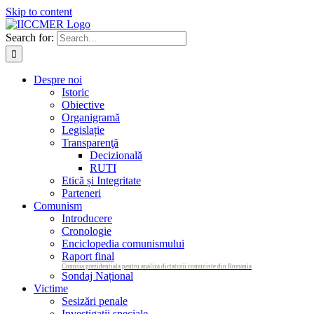
Skip to content
Search for:
Despre noi
Istoric
Obiective
Organigramă
Legislație
Transparenţă
Decizională
RUTI
Etică și Integritate
Parteneri
Comunism
Introducere
Cronologie
Enciclopedia comunismului
Raport final
Comisia prezidentiala pentru analiza dictaturii comuniste din Romania
Sondaj Național
Victime
Sesizări penale
Investigații speciale