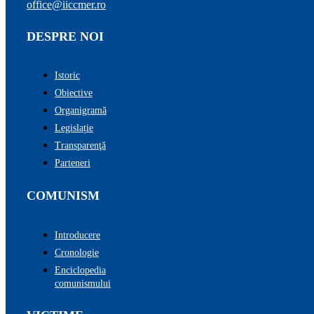
office@iiccmer.ro
DESPRE NOI
Istoric
Obiective
Organigramă
Legislație
Transparenţă
Parteneri
COMUNISM
Introducere
Cronologie
Enciclopedia
comunismului