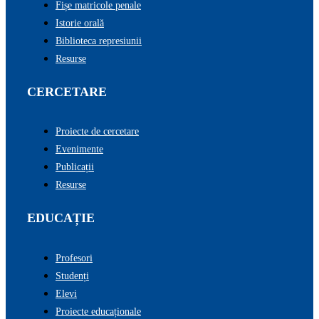
Fișe matricole penale
Istorie orală
Biblioteca represiunii
Resurse
CERCETARE
Proiecte de cercetare
Evenimente
Publicații
Resurse
EDUCAȚIE
Profesori
Studenți
Elevi
Proiecte educaționale