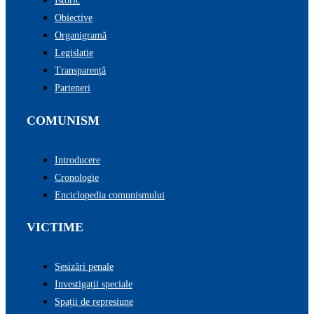
Istoric
Obiective
Organigramă
Legislație
Transparenţă
Parteneri
COMUNISM
Introducere
Cronologie
Enciclopedia comunismului
VICTIME
Sesizări penale
Investigații speciale
Spații de represiune