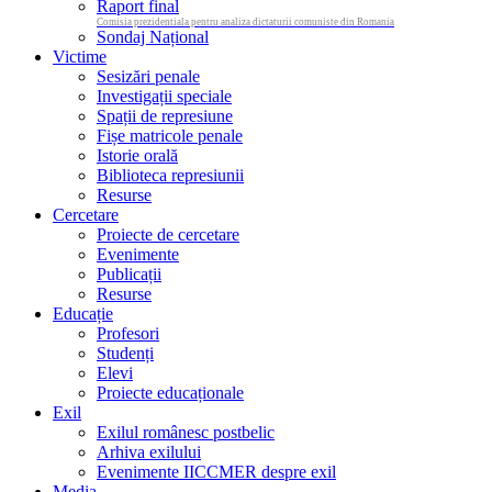
Raport final
Comisia prezidentiala pentru analiza dictaturii comuniste din Romania
Sondaj Național
Victime
Sesizări penale
Investigații speciale
Spații de represiune
Fișe matricole penale
Istorie orală
Biblioteca represiunii
Resurse
Cercetare
Proiecte de cercetare
Evenimente
Publicații
Resurse
Educație
Profesori
Studenți
Elevi
Proiecte educaționale
Exil
Exilul românesc postbelic
Arhiva exilului
Evenimente IICCMER despre exil
Media