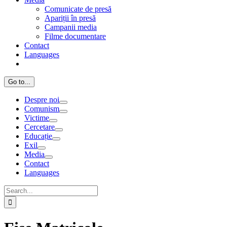
Comunicate de presă
Apariții în presă
Campanii media
Filme documentare
Contact
Languages
Go to...
Despre noi
Comunism
Victime
Cercetare
Educație
Exil
Media
Contact
Languages
Search
for: