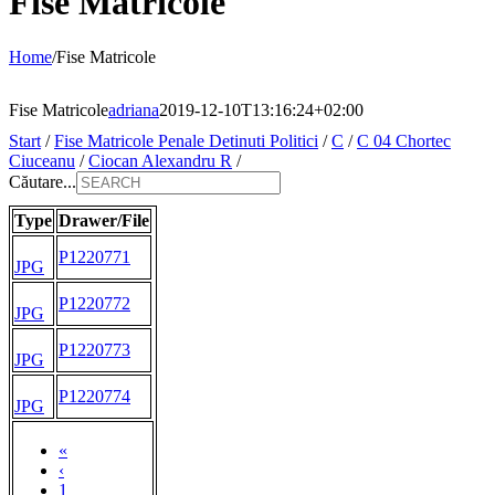
Fise Matricole
Home
/
Fise Matricole
Fise Matricole
adriana
2019-12-10T13:16:24+02:00
Start
/
Fise Matricole Penale Detinuti Politici
/
C
/
C 04 Chortec
Ciuceanu
/
Ciocan Alexandru R
/
Căutare...
Type
Drawer/File
P1220771
JPG
P1220772
JPG
P1220773
JPG
P1220774
JPG
«
‹
1