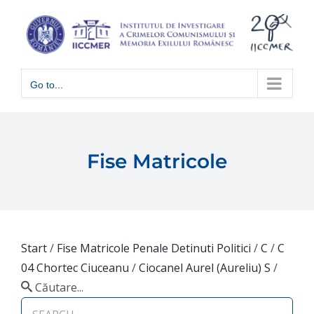
Skip
to
content
Go to...
Fise Matricole
Start
/
Fise Matricole Penale Detinuti Politici
/
C
/
C
04 Chortec Ciuceanu
/
Ciocanel Aurel (Aureliu) S
/
Căutare...