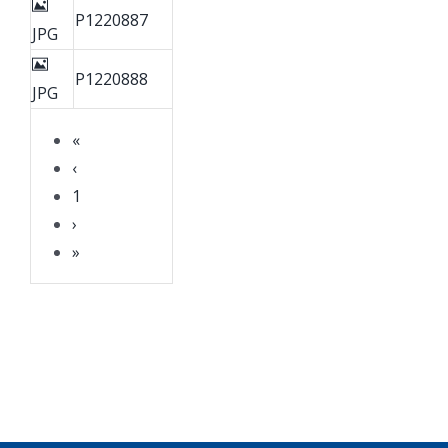
P1220887
JPG
P1220888
JPG
«
‹
1
›
»