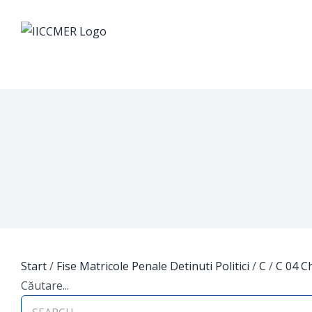
Skip
to
content
Start
/
Fise Matricole Penale Detinuti Politici
/
C
/
C 04 C
Căutare...