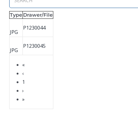
Type
Drawer/File
P1230044
JPG
P1230045
JPG
«
‹
1
›
»