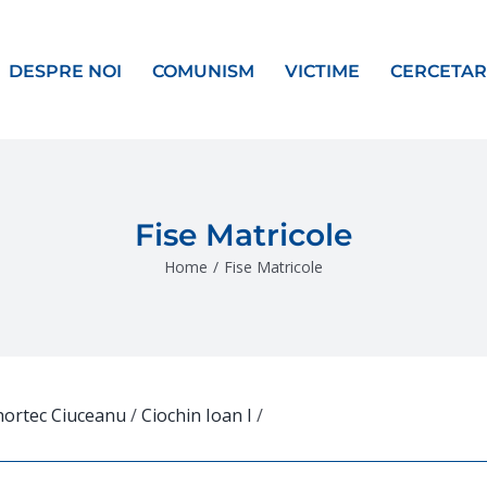
DESPRE NOI
COMUNISM
VICTIME
CERCETAR
Fise Matricole
Home
/
Fise Matricole
hortec Ciuceanu
/
Ciochin Ioan I
/