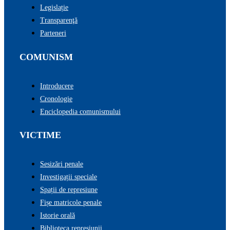
Legislație
Transparenţă
Parteneri
COMUNISM
Introducere
Cronologie
Enciclopedia comunismului
VICTIME
Sesizări penale
Investigații speciale
Spații de represiune
Fișe matricole penale
Istorie orală
Biblioteca represiunii