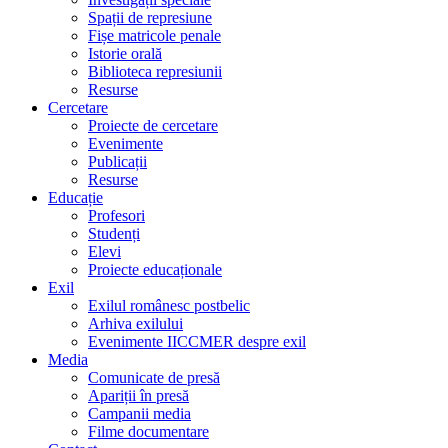
Spații de represiune
Fișe matricole penale
Istorie orală
Biblioteca represiunii
Resurse
Cercetare
Proiecte de cercetare
Evenimente
Publicații
Resurse
Educație
Profesori
Studenți
Elevi
Proiecte educaționale
Exil
Exilul românesc postbelic
Arhiva exilului
Evenimente IICCMER despre exil
Media
Comunicate de presă
Apariții în presă
Campanii media
Filme documentare