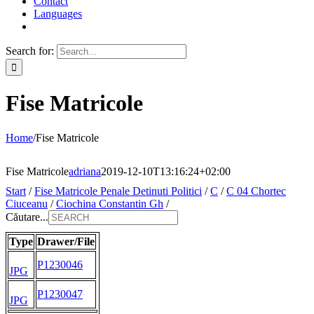
Contact
Languages
Search for:
Fise Matricole
Home
/
Fise Matricole
Fise Matricole
adriana
2019-12-10T13:16:24+02:00
Start
/
Fise Matricole Penale Detinuti Politici
/
C
/
C 04 Chortec
Ciuceanu
/
Ciochina Constantin Gh
/
Căutare...
Type
Drawer/File
P1230046
JPG
P1230047
JPG