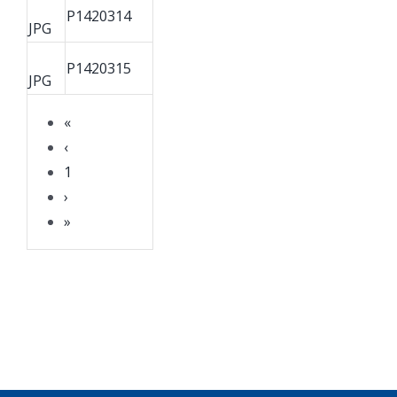
P1420314
JPG
P1420315
JPG
«
‹
1
›
»