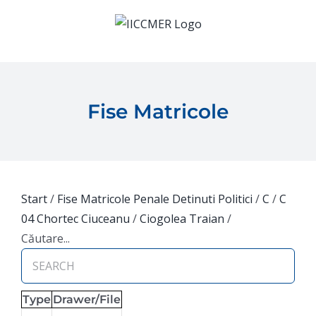
Skip
to
content
Fise Matricole
Start
/
Fise Matricole Penale Detinuti Politici
/
C
/
C
04 Chortec Ciuceanu
/
Ciogolea Traian
/
Căutare...
Type
Drawer/File