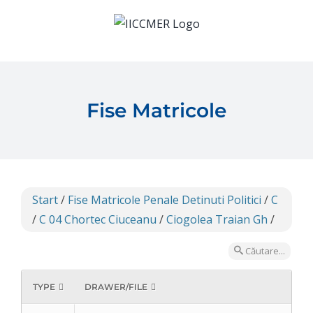
Skip
to
content
Fise Matricole
Start
/
Fise Matricole Penale Detinuti Politici
/
C
/
C 04 Chortec Ciuceanu
/
Ciogolea Traian Gh
/
Căutare...
TYPE
DRAWER/FILE