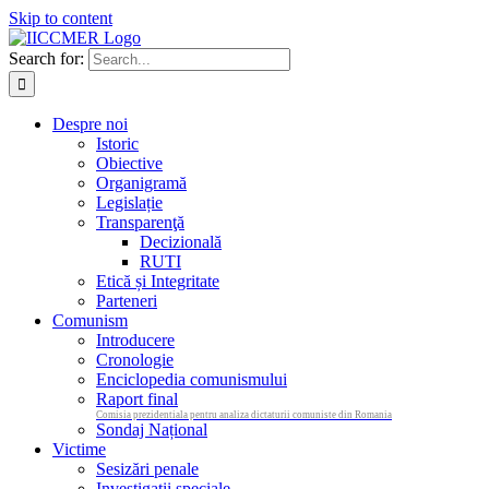
Skip to content
Search for:
Despre noi
Istoric
Obiective
Organigramă
Legislație
Transparenţă
Decizională
RUTI
Etică și Integritate
Parteneri
Comunism
Introducere
Cronologie
Enciclopedia comunismului
Raport final
Comisia prezidentiala pentru analiza dictaturii comuniste din Romania
Sondaj Național
Victime
Sesizări penale
Investigații speciale