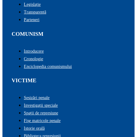
Legislație
Transparenţă
Parteneri
COMUNISM
Introducere
Cronologie
Enciclopedia comunismului
VICTIME
Sesizări penale
Investigații speciale
Spații de represiune
Fișe matricole penale
Istorie orală
Biblioteca represiunii