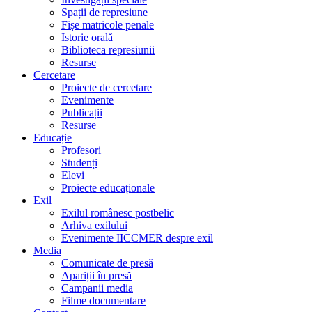
Spații de represiune
Fișe matricole penale
Istorie orală
Biblioteca represiunii
Resurse
Cercetare
Proiecte de cercetare
Evenimente
Publicații
Resurse
Educație
Profesori
Studenți
Elevi
Proiecte educaționale
Exil
Exilul românesc postbelic
Arhiva exilului
Evenimente IICCMER despre exil
Media
Comunicate de presă
Apariții în presă
Campanii media
Filme documentare