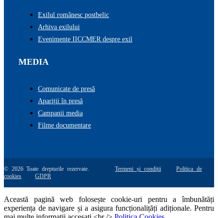
Exilul românesc postbelic
Arhiva exilului
Evenimente IICCMER despre exil
MEDIA
Comunicate de presă
Apariții în presă
Campanii media
Filme documentare
© 2026 Toate drepturile rezervate.
Termeni și condiții
Politica de
cookies
GDPR
Această pagină web folosește cookie-uri pentru a îmbunătăți
experiența de navigare și a asigura funcționalițăți adiționale. Pentru
mai multe informatii accesati <br />
Politica Cookies