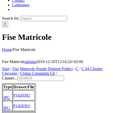
Contact
Languages
Search for:
Fise Matricole
Home
/
Fise Matricole
Fise Matricole
adriana
2019-12-10T13:16:24+02:00
Start
/
Fise Matricole Penale Detinuti Politici
/
C
/
C 04 Chortec
Ciuceanu
/
Ciolan Constantin Gh
/
Căutare...
Type
Drawer/File
P1420392
JPG
P1420393
JPG