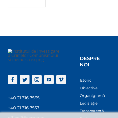
DESPRE
NOI
Istoric
Obiective
Organigramă
+40 21 316 7565
Legislație
+40 21 316 7557
Transparenţă
office@iiccmer.ro