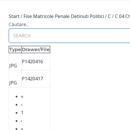
Start
/
Fise Matricole Penale Detinuti Politici
/
C
/
C 04 C
Căutare...
Type
Drawer/File
P1420416
JPG
P1420417
JPG
«
‹
1
›
»