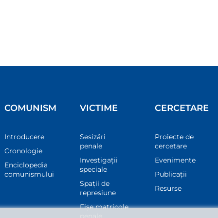
COMUNISM
VICTIME
CERCETARE
Introducere
Sesizări
Proiecte de
penale
cercetare
Cronologie
Investigații
Evenimente
Enciclopedia
speciale
comunismului
Publicații
Spații de
Resurse
represiune
Fișe matricole
penale