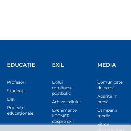
EDUCAȚIE
EXIL
MEDIA
Profesori
Exilul
Comunicate
românesc
de presă
Studenți
postbelic
Apariții în
Elevi
Arhiva exilului
presă
Proiecte
Evenimente
Campanii
educaționale
IICCMER
media
despre exil
Filme
documentare