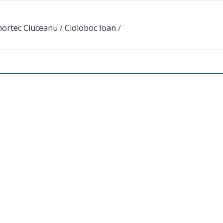
hortec Ciuceanu
/
Cioloboc Ioan
/