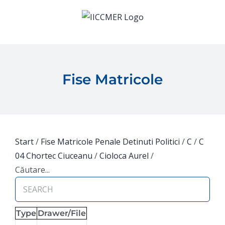
Skip
to
content
Fise Matricole
Start
/
Fise Matricole Penale Detinuti Politici
/
C
/
C
04 Chortec Ciuceanu
/
Cioloca Aurel
/
Căutare...
Type
Drawer/File