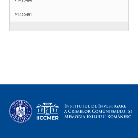
P1420490
P1420491