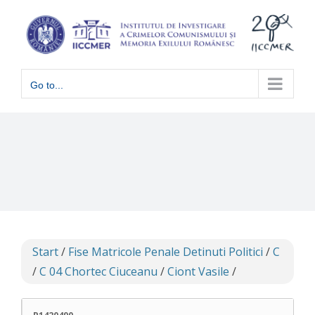
Skip
to
content
Go to...
Start
/
Fise Matricole Penale Detinuti Politici
/
C
/
C 04 Chortec Ciuceanu
/
Ciont Vasile
/