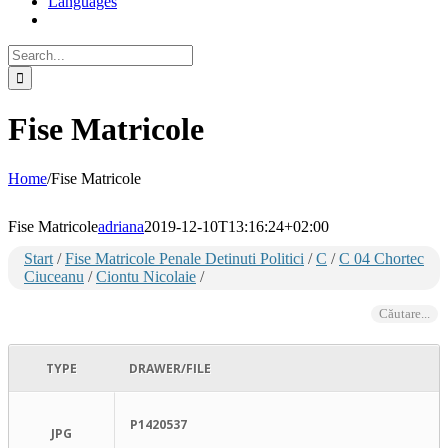
Languages
Search
for:
Fise Matricole
Home
/
Fise Matricole
Fise Matricole
adriana
2019-12-10T13:16:24+02:00
Start
/
Fise Matricole Penale Detinuti Politici
/
C
/
C 04 Chortec
Ciuceanu
/
Ciontu Nicolaie
/
Căutare...
TYPE
DRAWER/FILE
P1420537
JPG