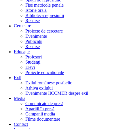
Fișe matricole penale
Istorie orală
Biblioteca represiunii
Resurse
Cercetare
Proiecte de cercetare
Evenimente
Publicații
Resurse
Educație
Profesori
Studenți
Elevi
Proiecte educaționale
Exil
Exilul românesc postbelic
Arhiva exilului
Evenimente IICCMER despre exil
Media
Comunicate de presă
Apariții în presă
Campanii media
Filme documentare
Contact