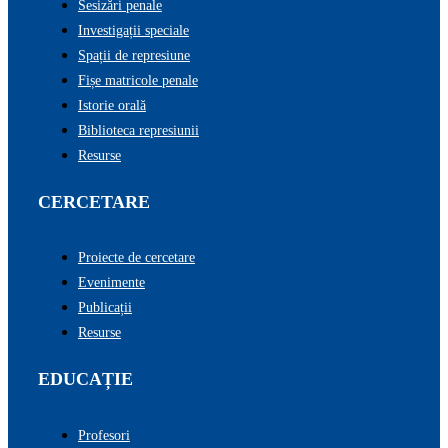
Sesizări penale
Investigații speciale
Spații de represiune
Fișe matricole penale
Istorie orală
Biblioteca represiunii
Resurse
CERCETARE
Proiecte de cercetare
Evenimente
Publicații
Resurse
EDUCAȚIE
Profesori