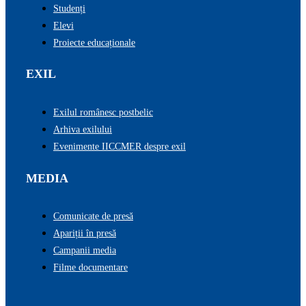
Studenți
Elevi
Proiecte educaționale
EXIL
Exilul românesc postbelic
Arhiva exilului
Evenimente IICCMER despre exil
MEDIA
Comunicate de presă
Apariții în presă
Campanii media
Filme documentare