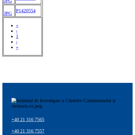
JPG
P1420554
JPG
«
‹
1
›
»
+40 21 316 7565
+40 21 316 7557