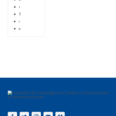
‹
1
›
»