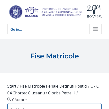
Skip
to
content
Go to...
Fise Matricole
Start
/
Fise Matricole Penale Detinuti Politici
/
C
/
C
04 Chortec Ciuceanu
/
Ciorica Petre H
/
Căutare...