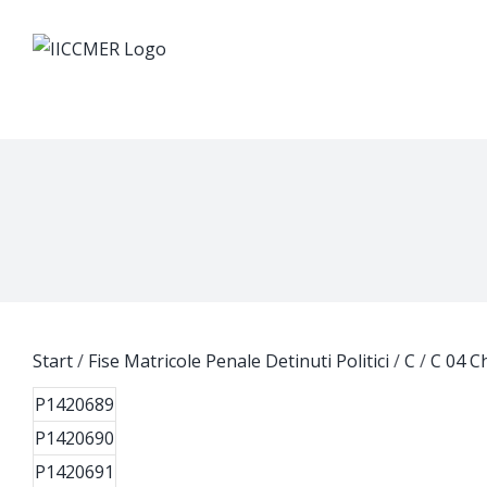
Skip
to
content
Start
/
Fise Matricole Penale Detinuti Politici
/
C
/
C 04 C
P1420689
P1420690
P1420691