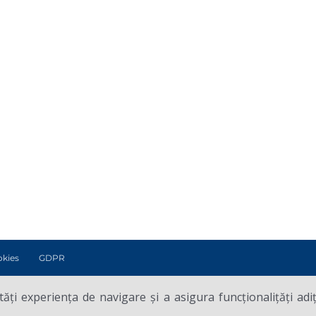
okies
GDPR
ți experiența de navigare și a asigura funcționalițăți adi