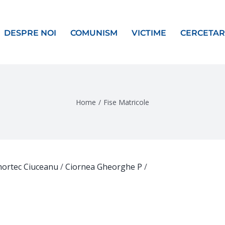
DESPRE NOI
COMUNISM
VICTIME
CERCETAR
Home
/
Fise Matricole
hortec Ciuceanu
/
Ciornea Gheorghe P
/