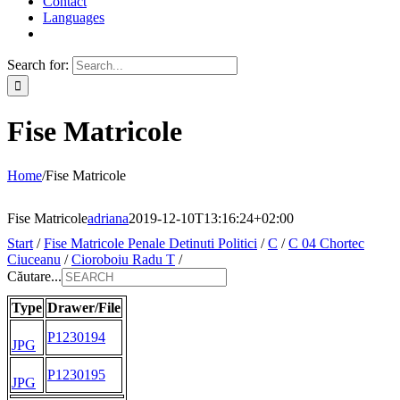
Contact
Languages
Search for:
Fise Matricole
Home
/
Fise Matricole
Fise Matricole
adriana
2019-12-10T13:16:24+02:00
Start
/
Fise Matricole Penale Detinuti Politici
/
C
/
C 04 Chortec
Ciuceanu
/
Cioroboiu Radu T
/
Căutare...
Type
Drawer/File
P1230194
JPG
P1230195
JPG