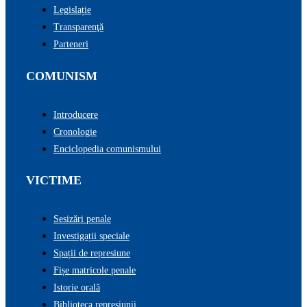
Legislație
Transparenţă
Parteneri
COMUNISM
Introducere
Cronologie
Enciclopedia comunismului
VICTIME
Sesizări penale
Investigații speciale
Spații de represiune
Fișe matricole penale
Istorie orală
Biblioteca represiunii