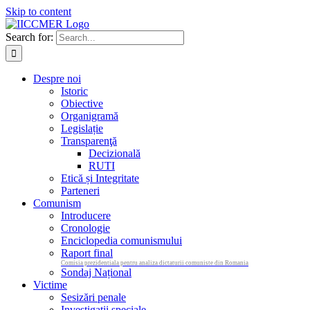
Skip to content
Search for:
Despre noi
Istoric
Obiective
Organigramă
Legislație
Transparenţă
Decizională
RUTI
Etică și Integritate
Parteneri
Comunism
Introducere
Cronologie
Enciclopedia comunismului
Raport final
Comisia prezidentiala pentru analiza dictaturii comuniste din Romania
Sondaj Național
Victime
Sesizări penale
Investigații speciale