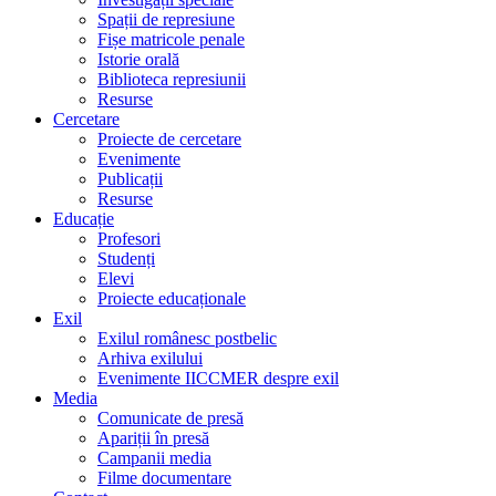
Spații de represiune
Fișe matricole penale
Istorie orală
Biblioteca represiunii
Resurse
Cercetare
Proiecte de cercetare
Evenimente
Publicații
Resurse
Educație
Profesori
Studenți
Elevi
Proiecte educaționale
Exil
Exilul românesc postbelic
Arhiva exilului
Evenimente IICCMER despre exil
Media
Comunicate de presă
Apariții în presă
Campanii media
Filme documentare