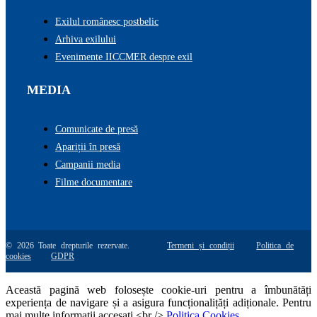
Exilul românesc postbelic
Arhiva exilului
Evenimente IICCMER despre exil
MEDIA
Comunicate de presă
Apariții în presă
Campanii media
Filme documentare
© 2026 Toate drepturile rezervate.
Termeni și condiții
Politica de
cookies
GDPR
Această pagină web folosește cookie-uri pentru a îmbunătăți
experiența de navigare și a asigura funcționalițăți adiționale. Pentru
mai multe informatii accesati <br />
Politica Cookies