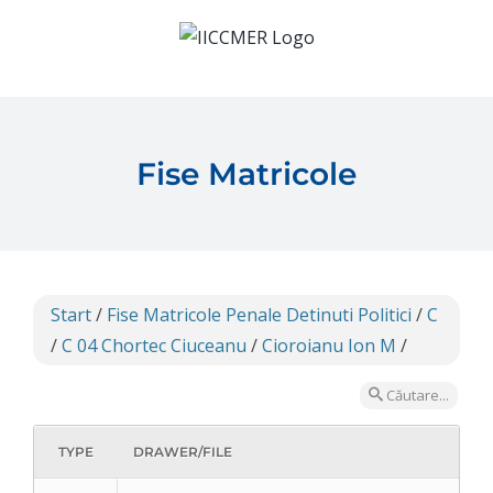
Skip
to
content
Fise Matricole
Start
/
Fise Matricole Penale Detinuti Politici
/
C
/
C 04 Chortec Ciuceanu
/
Cioroianu Ion M
/
Căutare...
TYPE
DRAWER/FILE