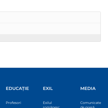
EDUCAȚIE
EXIL
MEDIA
Profesori
Exilul
Comunicate
românesc
de presă