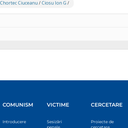
 Chortec Ciuceanu
/
Ciosu Ion G
/
COMUNISM
VICTIME
CERCETARE
Introducere
Sesizări
Proiecte de
penale
cercetare