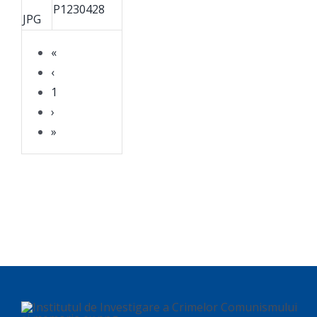
P1230428
JPG
«
‹
1
›
»