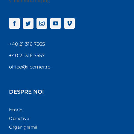
+40 21 316 7565
+40 21 316 7557
office@iiccmer.ro
DESPRE NOI
Istoric
Obiective
Organigramă