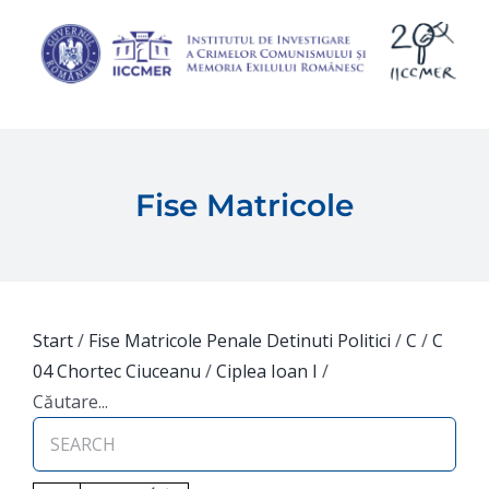
Skip
to
content
Fise Matricole
Start
/
Fise Matricole Penale Detinuti Politici
/
C
/
C
04 Chortec Ciuceanu
/
Ciplea Ioan I
/
Căutare...