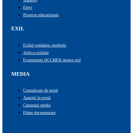
Studenți
Elevi
Proiecte educaționale
EXIL
Exilul românesc postbelic
Arhiva exilului
Evenimente IICCMER despre exil
MEDIA
Comunicate de presă
Apariții în presă
Campanii media
Filme documentare