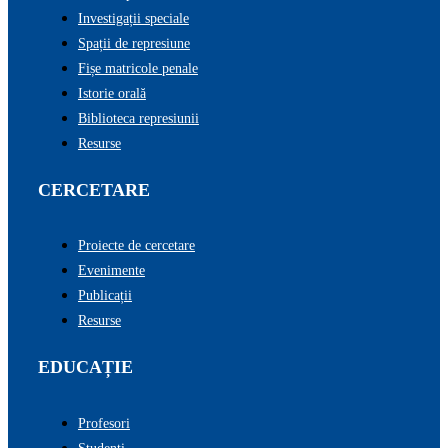
Investigații speciale
Spații de represiune
Fișe matricole penale
Istorie orală
Biblioteca represiunii
Resurse
CERCETARE
Proiecte de cercetare
Evenimente
Publicații
Resurse
EDUCAȚIE
Profesori