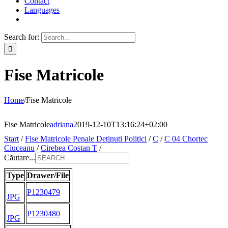
Contact
Languages
Search for:
Fise Matricole
Home
/
Fise Matricole
Fise Matricole
adriana
2019-12-10T13:16:24+02:00
Start
/
Fise Matricole Penale Detinuti Politici
/
C
/
C 04 Chortec
Ciuceanu
/
Cirebea Costan T
/
Căutare...
Type
Drawer/File
P1230479
JPG
P1230480
JPG