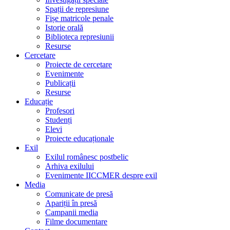
Spații de represiune
Fișe matricole penale
Istorie orală
Biblioteca represiunii
Resurse
Cercetare
Proiecte de cercetare
Evenimente
Publicații
Resurse
Educație
Profesori
Studenți
Elevi
Proiecte educaționale
Exil
Exilul românesc postbelic
Arhiva exilului
Evenimente IICCMER despre exil
Media
Comunicate de presă
Apariții în presă
Campanii media
Filme documentare