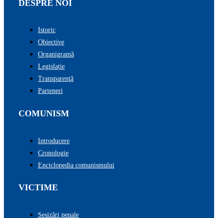
DESPRE NOI
Istoric
Obiective
Organigramă
Legislație
Transparenţă
Parteneri
COMUNISM
Introducere
Cronologie
Enciclopedia comunismului
VICTIME
Sesizări penale