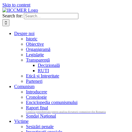
Skip to content
Search for:
Despre noi
Istoric
Obiective
Organigramă
Legislație
Transparenţă
Decizională
RUTI
Etică și Integritate
Parteneri
Comunism
Introducere
Cronologie
Enciclopedia comunismului
Raport final
Comisia prezidentiala pentru analiza dictaturii comuniste din Romania
Sondaj Național
Victime
Sesizări penale
Investigații speciale