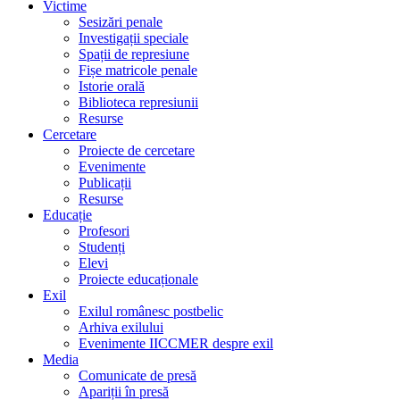
Victime
Sesizări penale
Investigații speciale
Spații de represiune
Fișe matricole penale
Istorie orală
Biblioteca represiunii
Resurse
Cercetare
Proiecte de cercetare
Evenimente
Publicații
Resurse
Educație
Profesori
Studenți
Elevi
Proiecte educaționale
Exil
Exilul românesc postbelic
Arhiva exilului
Evenimente IICCMER despre exil
Media
Comunicate de presă
Apariții în presă