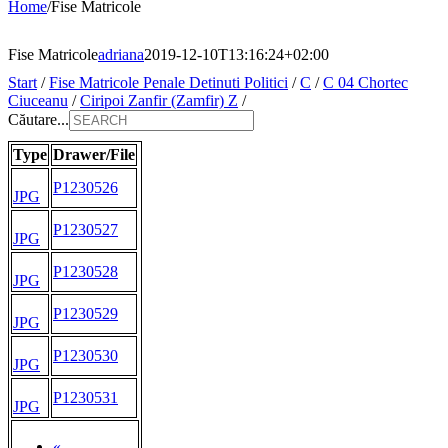
Home
/
Fise Matricole
Fise Matricole
adriana
2019-12-10T13:16:24+02:00
Start
/
Fise Matricole Penale Detinuti Politici
/
C
/
C 04 Chortec
Ciuceanu
/
Ciripoi Zanfir (Zamfir) Z
/
Căutare...
Type
Drawer/File
P1230526
JPG
P1230527
JPG
P1230528
JPG
P1230529
JPG
P1230530
JPG
P1230531
JPG
«