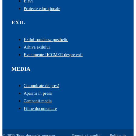
Elevi
Proiecte educaționale
EXIL
Exilul românesc postbelic
Arhiva exilului
Evenimente IICCMER despre exil
MEDIA
Comunicate de presă
Apariții în presă
Campanii media
Filme documentare
© 2026 Toate drepturile rezervate.
Termeni și condiții
Politica de