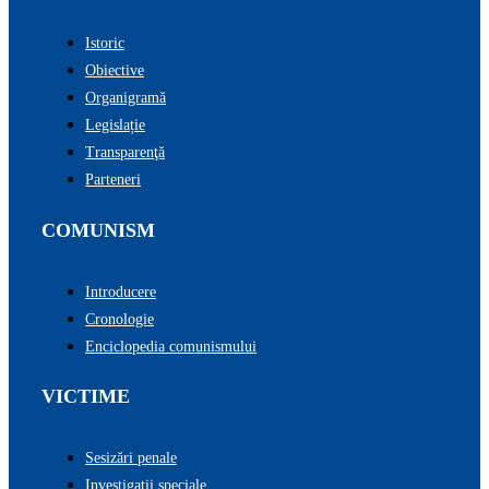
Istoric
Obiective
Organigramă
Legislație
Transparenţă
Parteneri
COMUNISM
Introducere
Cronologie
Enciclopedia comunismului
VICTIME
Sesizări penale
Investigații speciale