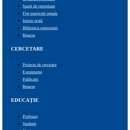
Spații de represiune
Fișe matricole penale
Istorie orală
Biblioteca represiunii
Resurse
CERCETARE
Proiecte de cercetare
Evenimente
Publicații
Resurse
EDUCAȚIE
Profesori
Studenți