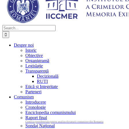
Search
for:
Despre noi
Istoric
Obiective
Organigramă
Legislație
Transparenţă
Decizională
RUTI
Etică și Integritate
Parteneri
Comunism
Introducere
Cronologie
Enciclopedia comunismului
Raport final
Comisia prezidentiala pentru analiza dictaturii comuniste din Romania
Sondaj Național