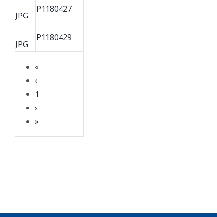
P1180427
JPG
P1180429
JPG
«
‹
1
›
»