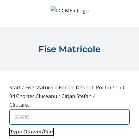
Skip
to
content
Fise Matricole
Start
/
Fise Matricole Penale Detinuti Politici
/
C
/
C
04 Chortec Ciuceanu
/
Cirjan Stefan
/
Căutare...
Type
Drawer/File