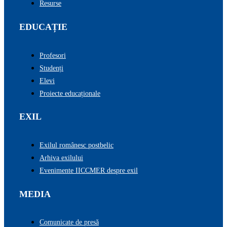
Resurse
EDUCAȚIE
Profesori
Studenți
Elevi
Proiecte educaționale
EXIL
Exilul românesc postbelic
Arhiva exilului
Evenimente IICCMER despre exil
MEDIA
Comunicate de presă