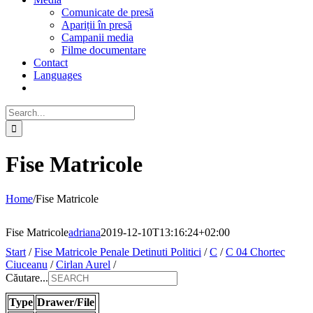
Comunicate de presă
Apariții în presă
Campanii media
Filme documentare
Contact
Languages
Search
for:
Fise Matricole
Home
/
Fise Matricole
Fise Matricole
adriana
2019-12-10T13:16:24+02:00
Start
/
Fise Matricole Penale Detinuti Politici
/
C
/
C 04 Chortec
Ciuceanu
/
Cirlan Aurel
/
Căutare...
Type
Drawer/File