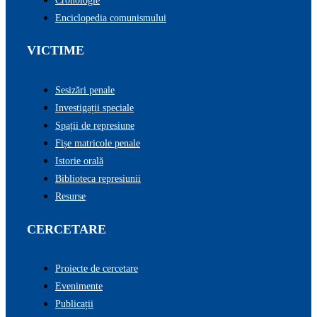
Cronologie
Enciclopedia comunismului
VICTIME
Sesizări penale
Investigații speciale
Spații de represiune
Fișe matricole penale
Istorie orală
Biblioteca represiunii
Resurse
CERCETARE
Proiecte de cercetare
Evenimente
Publicații