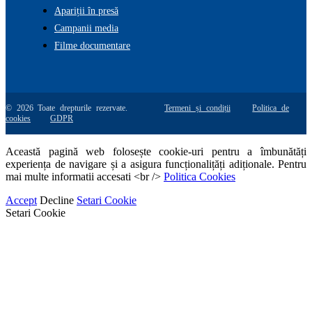
Apariții în presă
Campanii media
Filme documentare
© 2026 Toate drepturile rezervate.
Termeni și condiții
Politica de
cookies
GDPR
Această pagină web folosește cookie-uri pentru a îmbunătăți
experiența de navigare și a asigura funcționalițăți adiționale. Pentru
mai multe informatii accesati <br />
Politica Cookies
Accept
Decline
Setari Cookie
Setari Cookie
Go
to
Top