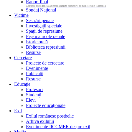
Raport final
Comisia prezidentiala pentru analiza dictaturii comuniste din Romania
Sondaj Național
Victime
Sesizări penale
Investigații speciale
Spații de represiune
Fișe matricole penale
Istorie orală
Biblioteca represiunii
Resurse
Cercetare
Proiecte de cercetare
Evenimente
Publicații
Resurse
Educație
Profesori
Studenți
Elevi
Proiecte educaționale
Exil
Exilul românesc postbelic
Arhiva exilului
Evenimente IICCMER despre exil
Media