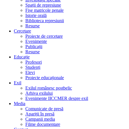
Spații de represiune
Fișe matricole penale
Istorie orală
Biblioteca represiunii
Resurse
Cercetare
Proiecte de cercetare
Evenimente
Publicații
Resurse
Educație
Profesori
Studenți
Elevi
Proiecte educaționale
Exil
Exilul românesc postbelic
Arhiva exilului
Evenimente IICCMER despre exil
Media
Comunicate de presă
Apariții în presă
Campanii media
Filme documentare