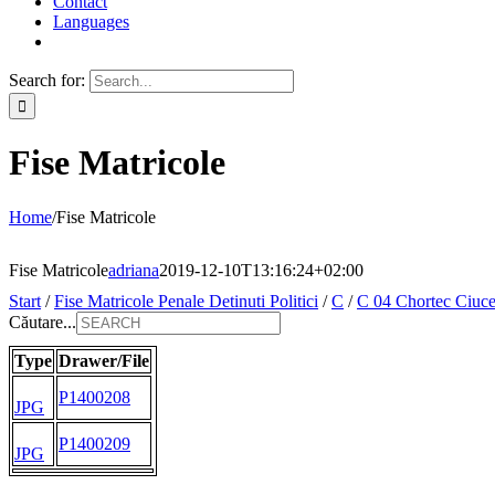
Contact
Languages
Search for:
Fise Matricole
Home
/
Fise Matricole
Fise Matricole
adriana
2019-12-10T13:16:24+02:00
Start
/
Fise Matricole Penale Detinuti Politici
/
C
/
C 04 Chortec Ciuc
Căutare...
Type
Drawer/File
P1400208
JPG
P1400209
JPG