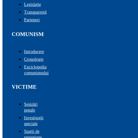
Legislație
Transparenţă
Parteneri
COMUNISM
Introducere
Cronologie
Enciclopedia
comunismului
VICTIME
Sesizări
penale
Investigații
speciale
Spații de
represiune