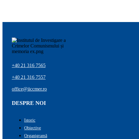
+40 21 316 7565
+40 21 316 7557
office@iiccmer.ro
DESPRE NOI
Istoric
Obiective
Organigramă