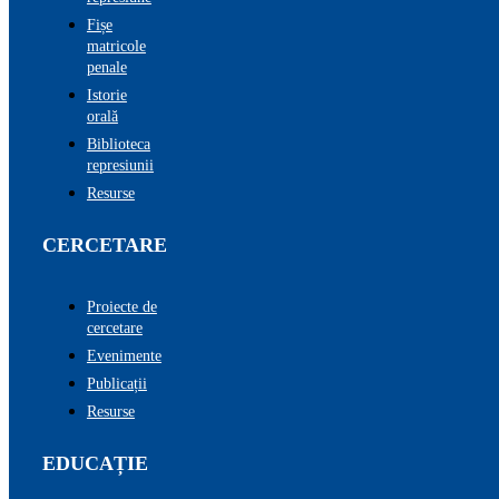
Fișe
matricole
penale
Istorie
orală
Biblioteca
represiunii
Resurse
CERCETARE
Proiecte de
cercetare
Evenimente
Publicații
Resurse
EDUCAȚIE