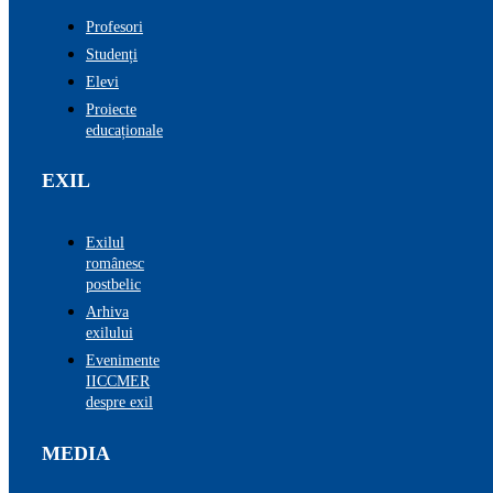
Profesori
Studenți
Elevi
Proiecte
educaționale
EXIL
Exilul
românesc
postbelic
Arhiva
exilului
Evenimente
IICCMER
despre exil
MEDIA