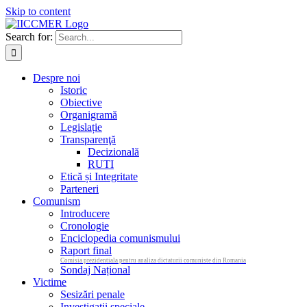
Skip to content
Search for:
Despre noi
Istoric
Obiective
Organigramă
Legislație
Transparenţă
Decizională
RUTI
Etică și Integritate
Parteneri
Comunism
Introducere
Cronologie
Enciclopedia comunismului
Raport final
Comisia prezidentiala pentru analiza dictaturii comuniste din Romania
Sondaj Național
Victime
Sesizări penale
Investigații speciale