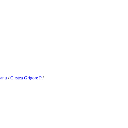
eanu
/
Cirstea Grigore P
/