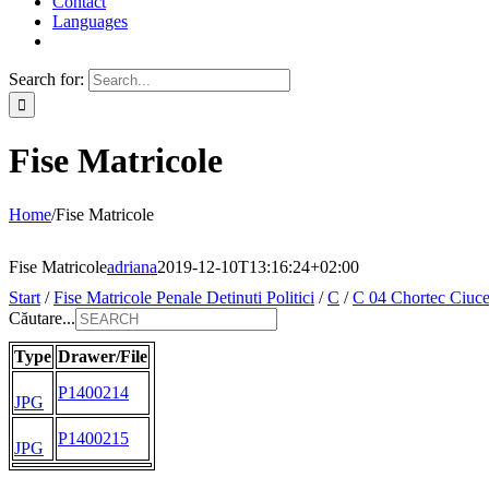
Contact
Languages
Search for:
Fise Matricole
Home
/
Fise Matricole
Fise Matricole
adriana
2019-12-10T13:16:24+02:00
Start
/
Fise Matricole Penale Detinuti Politici
/
C
/
C 04 Chortec Ciuc
Căutare...
Type
Drawer/File
P1400214
JPG
P1400215
JPG