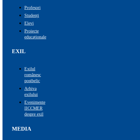
Profesori
Studenți
Elevi
Proiecte
educaționale
EXIL
Exilul
românesc
postbelic
Arhiva
exilului
Evenimente
IICCMER
despre exil
MEDIA