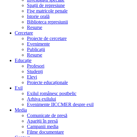
Spații de represiune
Fișe matricole penale
Istorie orală
Biblioteca represiunii
Resurse
Cercetare
Proiecte de cercetare
Evenimente
Publicații
Resurse
Educație
Profesori
Studenți
Elevi
Proiecte educaționale
Exil
Exilul românesc postbelic
Arhiva exilului
Evenimente IICCMER despre exil
Media
Comunicate de presă
Apariții în presă
Campanii media
Filme documentare