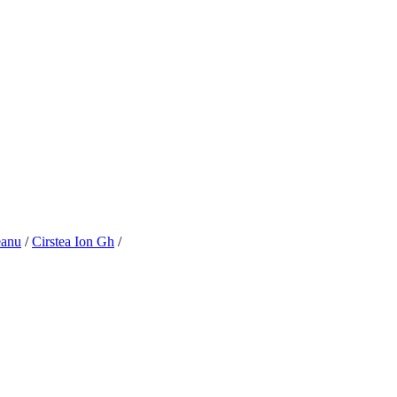
eanu
/
Cirstea Ion Gh
/