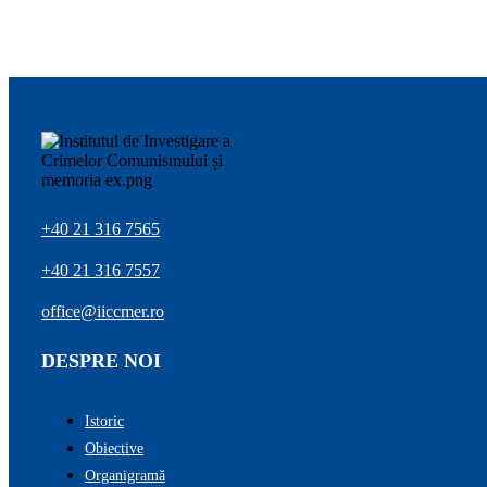
+40 21 316 7565
+40 21 316 7557
office@iiccmer.ro
DESPRE NOI
Istoric
Obiective
Organigramă