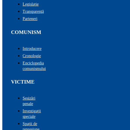
Legislație
Transparenţă
Parteneri
COMUNISM
Introducere
Cronologie
Enciclopedia
comunismului
VICTIME
Sesizări
penale
Investigații
speciale
Spații de
represiune