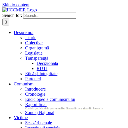
Skip to content
Search for:
Despre noi
Istoric
Obiective
Organigramă
Legislație
Transparenţă
Decizională
RUTI
Etică și Integritate
Parteneri
Comunism
Introducere
Cronologie
Enciclopedia comunismului
Raport final
Comisia prezidentiala pentru analiza dictaturii comuniste din Romania
Sondaj Național
Victime
Sesizări penale
Investigații speciale