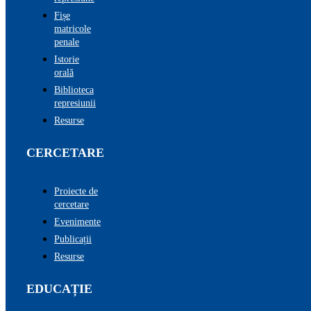
Fișe
matricole
penale
Istorie
orală
Biblioteca
represiunii
Resurse
CERCETARE
Proiecte de
cercetare
Evenimente
Publicații
Resurse
EDUCAȚIE