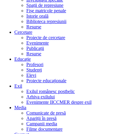
Spații de represiune
Fișe matricole penale
Istorie orală
Biblioteca represiunii
Resurse
Cercetare
Proiecte de cercetare
Evenimente
Publicații
Resurse
Educație
Profesori
Studenți
Elevi
Proiecte educaționale
Exil
Exilul românesc postbelic
Arhiva exilului
Evenimente IICCMER despre exil
Media
Comunicate de presă
Apariții în presă
Campanii media
Filme documentare