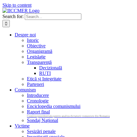
Skip to content
Search for:
Despre noi
Istoric
Obiective
Organigramă
Legislație
Transparenţă
Decizională
RUTI
Etică și Integritate
Parteneri
Comunism
Introducere
Cronologie
Enciclopedia comunismului
Raport final
Comisia prezidentiala pentru analiza dictaturii comuniste din Romania
Sondaj Național
Victime
Sesizări penale
Investigații speciale