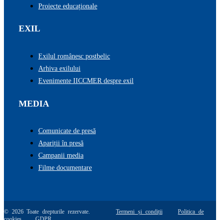
Proiecte educaționale
EXIL
Exilul românesc postbelic
Arhiva exilului
Evenimente IICCMER despre exil
MEDIA
Comunicate de presă
Apariții în presă
Campanii media
Filme documentare
© 2026 Toate drepturile rezervate.
Termeni și condiții
Politica de
cookies
GDPR