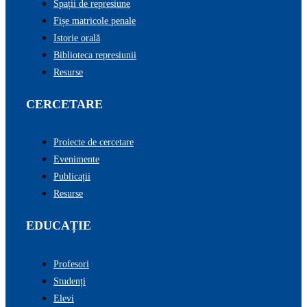
Spații de represiune
Fișe matricole penale
Istorie orală
Biblioteca represiunii
Resurse
CERCETARE
Proiecte de cercetare
Evenimente
Publicații
Resurse
EDUCAȚIE
Profesori
Studenți
Elevi