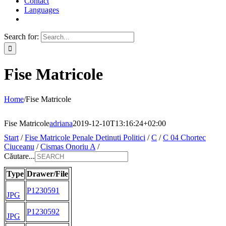
Contact
Languages
Search for:
Fise Matricole
Home
/
Fise Matricole
Fise Matricole
adriana
2019-12-10T13:16:24+02:00
Start
/
Fise Matricole Penale Detinuti Politici
/
C
/
C 04 Chortec
Ciuceanu
/
Cismas Onoriu A
/
Căutare...
Type
Drawer/File
P1230591
JPG
P1230592
JPG