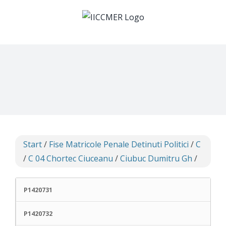
Skip
to
content
Start
/
Fise Matricole Penale Detinuti Politici
/
C
/
C 04 Chortec Ciuceanu
/
Ciubuc Dumitru Gh
/
P1420731
P1420732