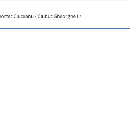
hortec Ciuceanu
/
Ciubuc Gheorghe I
/