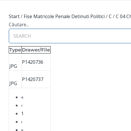
Start
/
Fise Matricole Penale Detinuti Politici
/
C
/
C 04 C
Căutare...
Type
Drawer/File
P1420736
JPG
P1420737
JPG
«
‹
1
›
»