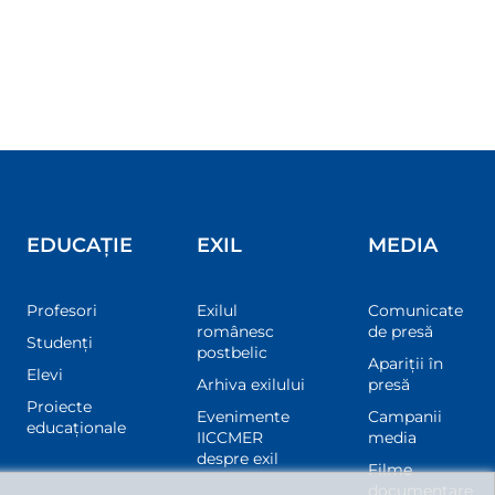
EDUCAȚIE
EXIL
MEDIA
Profesori
Exilul
Comunicate
românesc
de presă
Studenți
postbelic
Apariții în
Elevi
Arhiva exilului
presă
Proiecte
Evenimente
Campanii
educaționale
IICCMER
media
despre exil
Filme
documentare