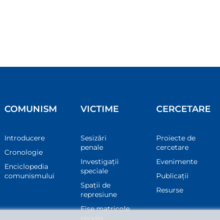
COMUNISM
VICTIME
CERCETARE
Introducere
Sesizări
Proiecte de
penale
cercetare
Cronologie
Investigații
Evenimente
Enciclopedia
speciale
comunismului
Publicații
Spații de
Resurse
represiune
Fișe matricole
penale