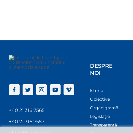
DESPRE
NOI
Istoric
Obiective
Organigramă
+40 21 316 7565
Legislație
+40 21 316 7557
Transparenţă
office@iiccmer.ro