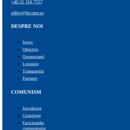
+40 21 316 7557
office@iiccmer.ro
DESPRE NOI
Istoric
Obiective
Organigramă
Legislație
Transparenţă
Parteneri
COMUNISM
Introducere
Cronologie
Enciclopedia
comunismului