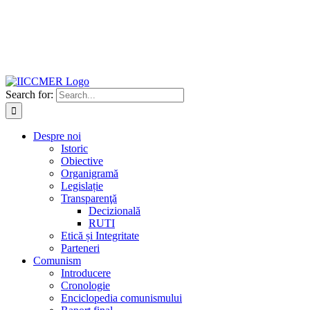
Search for:
Despre noi
Istoric
Obiective
Organigramă
Legislație
Transparenţă
Decizională
RUTI
Etică și Integritate
Parteneri
Comunism
Introducere
Cronologie
Enciclopedia comunismului