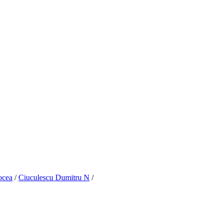
ocea
/
Ciuculescu Dumitru N
/