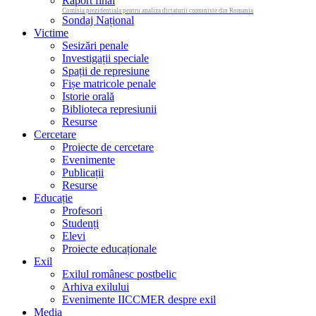
Raport final
Comisia prezidentiala pentru analiza dictaturii comuniste din Romania
Sondaj Național
Victime
Sesizări penale
Investigații speciale
Spații de represiune
Fișe matricole penale
Istorie orală
Biblioteca represiunii
Resurse
Cercetare
Proiecte de cercetare
Evenimente
Publicații
Resurse
Educație
Profesori
Studenți
Elevi
Proiecte educaționale
Exil
Exilul românesc postbelic
Arhiva exilului
Evenimente IICCMER despre exil
Media