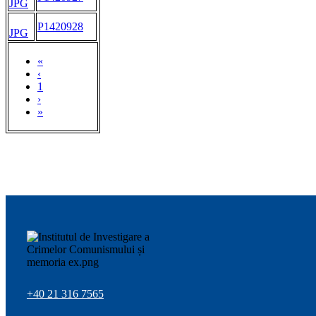
JPG
P1420928
JPG
«
‹
1
›
»
+40 21 316 7565