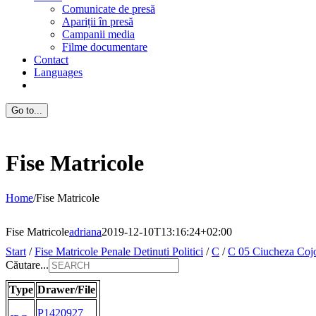
Comunicate de presă
Apariții în presă
Campanii media
Filme documentare
Contact
Languages
Go to...
Fise Matricole
Home
/
Fise Matricole
Fise Matricole
adriana
2019-12-10T13:16:24+02:00
Start
/
Fise Matricole Penale Detinuti Politici
/
C
/
C 05 Ciucheza Coj
Căutare...
Type
Drawer/File
P1420927