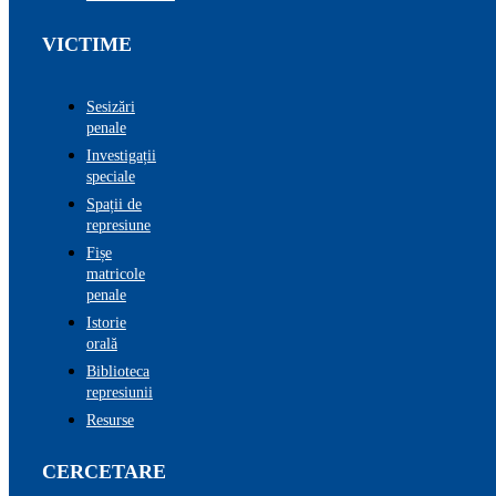
VICTIME
Sesizări
penale
Investigații
speciale
Spații de
represiune
Fișe
matricole
penale
Istorie
orală
Biblioteca
represiunii
Resurse
CERCETARE