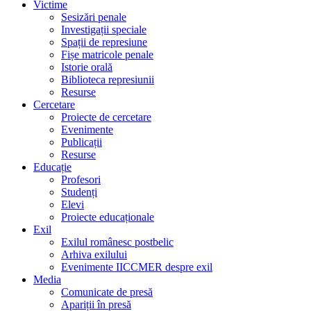
Victime
Sesizări penale
Investigații speciale
Spații de represiune
Fișe matricole penale
Istorie orală
Biblioteca represiunii
Resurse
Cercetare
Proiecte de cercetare
Evenimente
Publicații
Resurse
Educație
Profesori
Studenți
Elevi
Proiecte educaționale
Exil
Exilul românesc postbelic
Arhiva exilului
Evenimente IICCMER despre exil
Media
Comunicate de presă
Apariții în presă