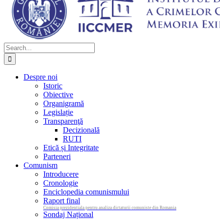
Search
for:
Despre noi
Istoric
Obiective
Organigramă
Legislație
Transparenţă
Decizională
RUTI
Etică și Integritate
Parteneri
Comunism
Introducere
Cronologie
Enciclopedia comunismului
Raport final
Comisia prezidentiala pentru analiza dictaturii comuniste din Romania
Sondaj Național