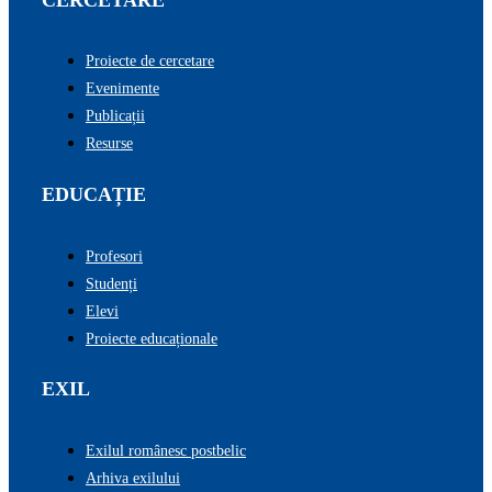
Proiecte de cercetare
Evenimente
Publicații
Resurse
EDUCAȚIE
Profesori
Studenți
Elevi
Proiecte educaționale
EXIL
Exilul românesc postbelic
Arhiva exilului