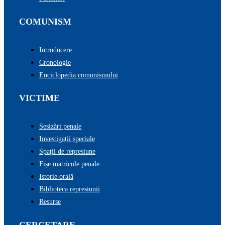
COMUNISM
Introducere
Cronologie
Enciclopedia comunismului
VICTIME
Sesizări penale
Investigații speciale
Spații de represiune
Fișe matricole penale
Istorie orală
Biblioteca represiunii
Resurse
CERCETARE