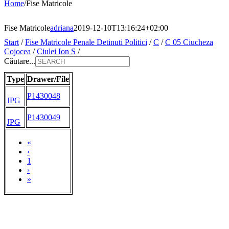
Home
/
Fise Matricole
Fise Matricole
adriana
2019-12-10T13:16:24+02:00
Start
/
Fise Matricole Penale Detinuti Politici
/
C
/
C 05 Ciucheza
Cojocea
/
Ciulei Ion S
/
Căutare...
Type
Drawer/File
P1430048
JPG
P1430049
JPG
«
‹
1
›
»