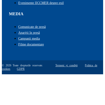
Evenimente IICCMER despre exil
MEDIA
Comunicate de presă
Apariții în presă
Campanii media
Filme documentare
© 2026 Toate drepturile rezervate.
Termeni și condiții
Politica de
cookies
GDPR
Go
to
Top