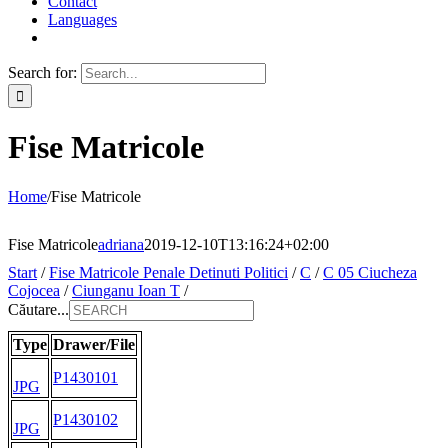
Contact
Languages
Search for:
Fise Matricole
Home
/
Fise Matricole
Fise Matricole
adriana
2019-12-10T13:16:24+02:00
Start
/
Fise Matricole Penale Detinuti Politici
/
C
/
C 05 Ciucheza
Cojocea
/
Ciunganu Ioan T
/
Căutare...
Type
Drawer/File
P1430101
JPG
P1430102
JPG