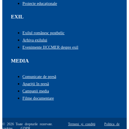
Proiecte educaționale
EXIL
Exilul românesc postbelic
Arhiva exilului
Evenimente IICCMER despre exil
MEDIA
Comunicate de presă
Apariții în presă
Campanii media
Filme documentare
© 2026 Toate drepturile rezervate.
Termeni și condiții
Politica de
cookies
GDPR