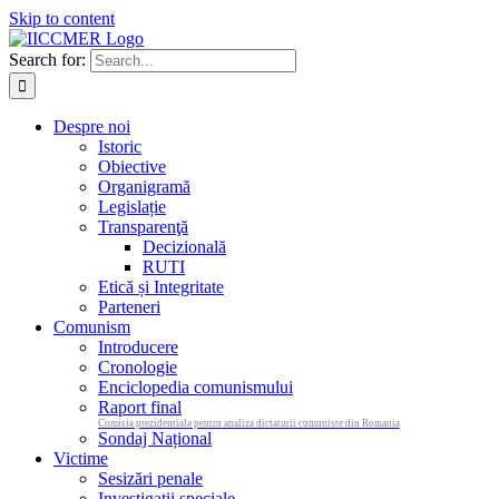
Skip to content
Search for:
Despre noi
Istoric
Obiective
Organigramă
Legislație
Transparenţă
Decizională
RUTI
Etică și Integritate
Parteneri
Comunism
Introducere
Cronologie
Enciclopedia comunismului
Raport final
Comisia prezidentiala pentru analiza dictaturii comuniste din Romania
Sondaj Național
Victime
Sesizări penale
Investigații speciale