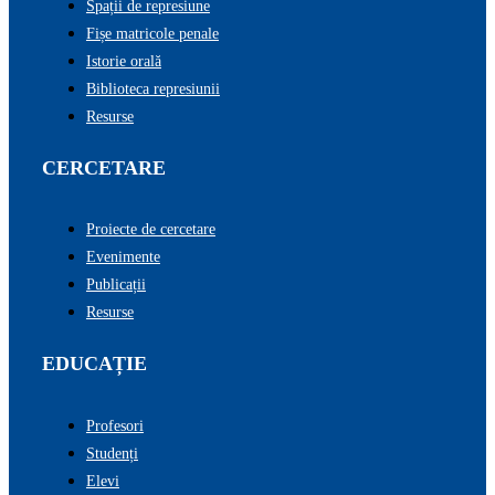
Spații de represiune
Fișe matricole penale
Istorie orală
Biblioteca represiunii
Resurse
CERCETARE
Proiecte de cercetare
Evenimente
Publicații
Resurse
EDUCAȚIE
Profesori
Studenți
Elevi