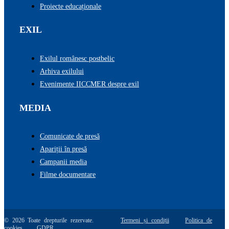
Proiecte educaționale
EXIL
Exilul românesc postbelic
Arhiva exilului
Evenimente IICCMER despre exil
MEDIA
Comunicate de presă
Apariții în presă
Campanii media
Filme documentare
© 2026 Toate drepturile rezervate.
Termeni și condiții
Politica de
cookies
GDPR