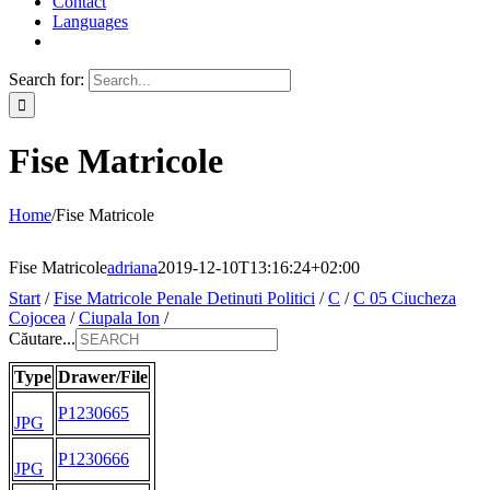
Contact
Languages
Search for:
Fise Matricole
Home
/
Fise Matricole
Fise Matricole
adriana
2019-12-10T13:16:24+02:00
Start
/
Fise Matricole Penale Detinuti Politici
/
C
/
C 05 Ciucheza
Cojocea
/
Ciupala Ion
/
Căutare...
Type
Drawer/File
P1230665
JPG
P1230666
JPG