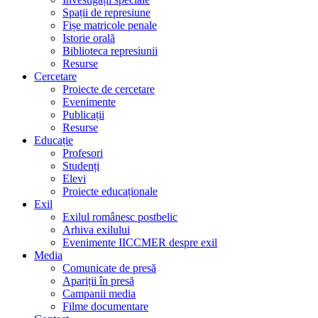
Spații de represiune
Fișe matricole penale
Istorie orală
Biblioteca represiunii
Resurse
Cercetare
Proiecte de cercetare
Evenimente
Publicații
Resurse
Educație
Profesori
Studenți
Elevi
Proiecte educaționale
Exil
Exilul românesc postbelic
Arhiva exilului
Evenimente IICCMER despre exil
Media
Comunicate de presă
Apariții în presă
Campanii media
Filme documentare