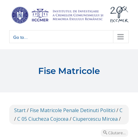
Skip
to
content
Go to...
Fise Matricole
Start
/
Fise Matricole Penale Detinuti Politici
/
C
/
C 05 Ciucheza Cojocea
/
Ciupercescu Mircea
/
Căutare...