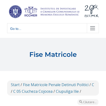
Skip
to
content
Go to...
Fise Matricole
Start
/
Fise Matricole Penale Detinuti Politici
/
C
/
C 05 Ciucheza Cojocea
/
Ciupuliga Ilie
/
Căutare...