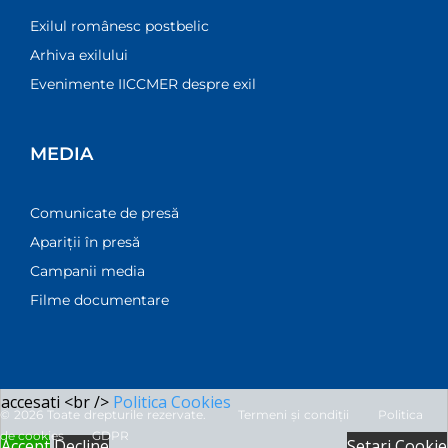
Exilul românesc postbelic
Arhiva exilului
Evenimente IICCMER despre exil
MEDIA
Comunicate de presă
Apariții în presă
Campanii media
Filme documentare
Această pagină web folosește cookie-uri pentru a
îmbunătăți experiența de navigare și a asigura
funcționalițăți adiționale. Pentru mai multe informatii
accesati <br />
Politica Cookies
© 2026 Toate drepturile rezervate.
Termeni și condiții
Politica
de cookies
GDPR
Accept
Decline
Setari Cookie