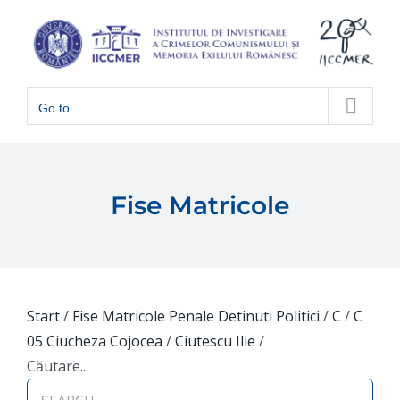
Skip
to
content
Go to...
Fise Matricole
Start
/
Fise Matricole Penale Detinuti Politici
/
C
/
C
05 Ciucheza Cojocea
/
Ciutescu Ilie
/
Căutare...