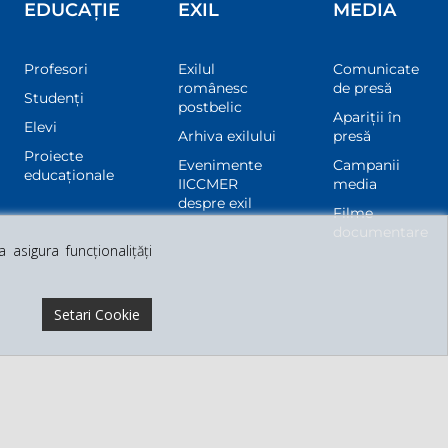
EDUCAȚIE
EXIL
MEDIA
Profesori
Exilul
Comunicate
românesc
de presă
Studenți
postbelic
Apariții în
Elevi
Arhiva exilului
presă
Proiecte
Evenimente
Campanii
educaționale
IICCMER
media
despre exil
Filme
documentare
asigura funcționalițăți
Setari Cookie