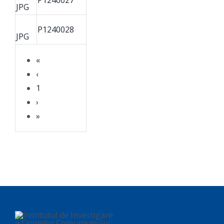
P1240027
JPG
P1240028
JPG
«
‹
1
›
»