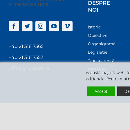
DESPRE
NOI
Istoric
Obiective
Organigramă
+40 21 316 7565
Legislație
+40 21 316 7557
Transparenţă
office@iiccmer.ro
Parteneri
Această pagină web fol
adiționale. Pentru mai 
Accept
De