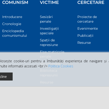
COMUNISM
VICTIME
CERCETARE
Introducere
Sesizări
Proiecte de
penale
cercetare
Cronologie
Investigații
Evenimente
Enciclopedia
speciale
comunismului
Publicații
Spații de
Resurse
represiune
Fișe matricole
penale
osește cookie-uri pentru a îmbunătăți experiența de navigare și a 
Istorie orală
multe informatii accesati <br />
Politica Cookies
Biblioteca
represiunii
cline
Resurse