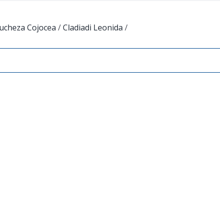
iucheza Cojocea
/
Cladiadi Leonida
/