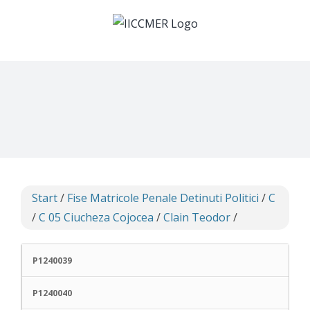
Skip
to
content
Start
/
Fise Matricole Penale Detinuti Politici
/
C
/
C 05 Ciucheza Cojocea
/
Clain Teodor
/
P1240039
P1240040