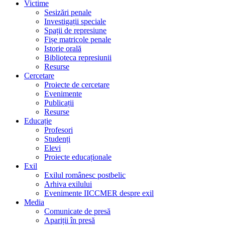
Victime
Sesizări penale
Investigații speciale
Spații de represiune
Fișe matricole penale
Istorie orală
Biblioteca represiunii
Resurse
Cercetare
Proiecte de cercetare
Evenimente
Publicații
Resurse
Educație
Profesori
Studenți
Elevi
Proiecte educaționale
Exil
Exilul românesc postbelic
Arhiva exilului
Evenimente IICCMER despre exil
Media
Comunicate de presă
Apariții în presă