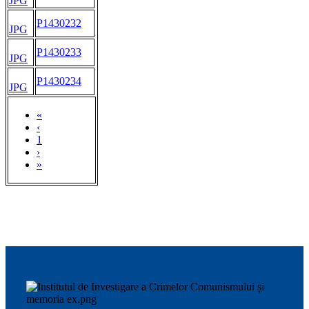
JPG
P1430232
JPG
P1430233
JPG
P1430234
JPG
«
‹
1
›
»