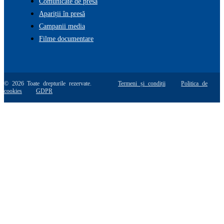
Comunicate de presă
Apariții în presă
Campanii media
Filme documentare
© 2026 Toate drepturile rezervate.
Termeni și condiții
Politica de
cookies
GDPR
Go
to
Top