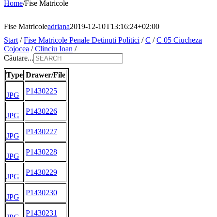
Home
/
Fise Matricole
Fise Matricole
adriana
2019-12-10T13:16:24+02:00
Start
/
Fise Matricole Penale Detinuti Politici
/
C
/
C 05 Ciucheza
Cojocea
/
Clinciu Ioan
/
Căutare...
Type
Drawer/File
P1430225
JPG
P1430226
JPG
P1430227
JPG
P1430228
JPG
P1430229
JPG
P1430230
JPG
P1430231