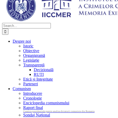
Search
for:
Despre noi
Istoric
Obiective
Organigramă
Legislație
Transparenţă
Decizională
RUTI
Etică și Integritate
Parteneri
Comunism
Introducere
Cronologie
Enciclopedia comunismului
Raport final
Comisia prezidentiala pentru analiza dictaturii comuniste din Romania
Sondaj Național