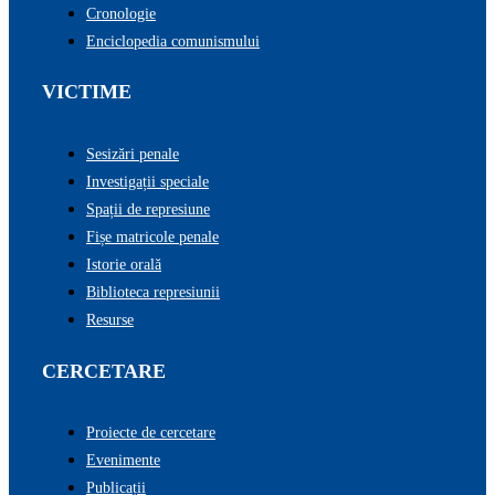
Cronologie
Enciclopedia comunismului
VICTIME
Sesizări penale
Investigații speciale
Spații de represiune
Fișe matricole penale
Istorie orală
Biblioteca represiunii
Resurse
CERCETARE
Proiecte de cercetare
Evenimente
Publicații