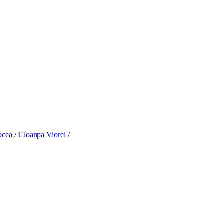
ocea
/
Cloanpa Viorel
/