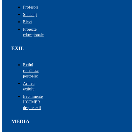
Profesori
Studenți
Elevi
Proiecte
educaționale
EXIL
Exilul
românesc
postbelic
Arhiva
exilului
Evenimente
IICCMER
despre exil
MEDIA