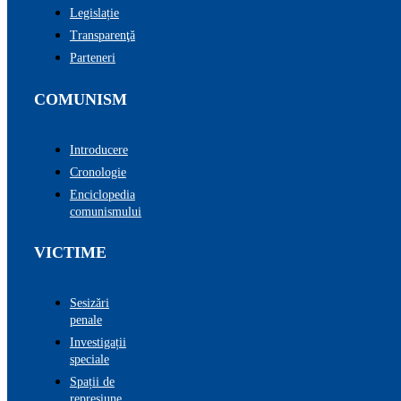
Legislație
Transparenţă
Parteneri
COMUNISM
Introducere
Cronologie
Enciclopedia
comunismului
VICTIME
Sesizări
penale
Investigații
speciale
Spații de
represiune