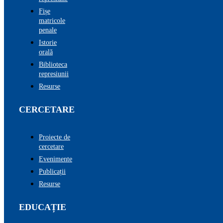
Fișe
matricole
penale
Istorie
orală
Biblioteca
represiunii
Resurse
CERCETARE
Proiecte de
cercetare
Evenimente
Publicații
Resurse
EDUCAȚIE