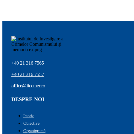
+40 21 316 7565
+40 21 316 7557
office@iiccmer.ro
DESPRE NOI
Istoric
Obiective
Organigramă