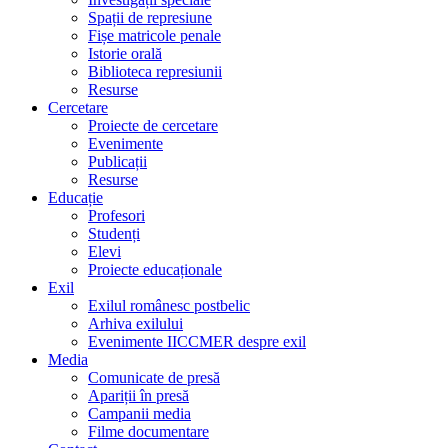
Spații de represiune
Fișe matricole penale
Istorie orală
Biblioteca represiunii
Resurse
Cercetare
Proiecte de cercetare
Evenimente
Publicații
Resurse
Educație
Profesori
Studenți
Elevi
Proiecte educaționale
Exil
Exilul românesc postbelic
Arhiva exilului
Evenimente IICCMER despre exil
Media
Comunicate de presă
Apariții în presă
Campanii media
Filme documentare