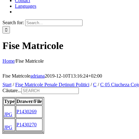
Contact
Languages
Search for:
Fise Matricole
Home
/
Fise Matricole
Fise Matricole
adriana
2019-12-10T13:16:24+02:00
Start
/
Fise Matricole Penale Detinuti Politici
/
C
/
C 05 Ciucheza Coj
Căutare...
Type
Drawer/File
P1430269
JPG
P1430270
JPG