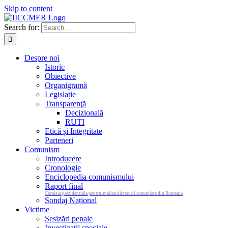
Skip to content
Search for:
Despre noi
Istoric
Obiective
Organigramă
Legislație
Transparenţă
Decizională
RUTI
Etică și Integritate
Parteneri
Comunism
Introducere
Cronologie
Enciclopedia comunismului
Raport final
Comisia prezidentiala pentru analiza dictaturii comuniste din Romania
Sondaj Național
Victime
Sesizări penale
Investigații speciale