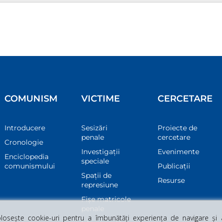
COMUNISM
VICTIME
CERCETARE
Introducere
Sesizări
Proiecte de
penale
cercetare
Cronologie
Investigații
Evenimente
Enciclopedia
speciale
comunismului
Publicații
Spații de
Resurse
represiune
Fișe matricole
penale
osește cookie-uri pentru a îmbunătăți experiența de navigare și a 