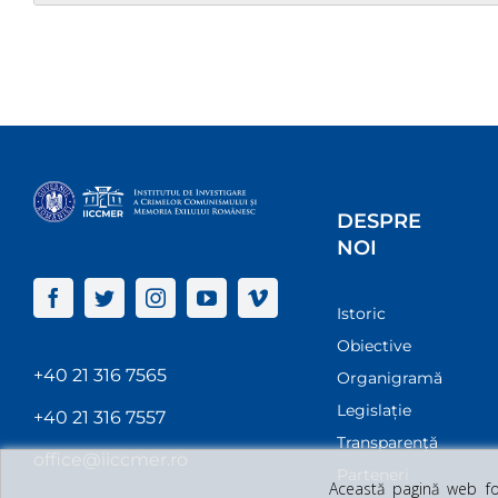
DESPRE
NOI
Istoric
Obiective
+40 21 316 7565
Organigramă
Legislație
+40 21 316 7557
Transparenţă
office@iiccmer.ro
Parteneri
Această pagină web fol