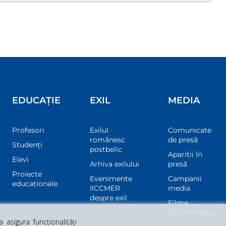
EDUCAȚIE
EXIL
MEDIA
Profesori
Exilul
Comunicate
românesc
de presă
Studenți
postbelic
Apariții în
Elevi
Arhiva exilului
presă
Proiecte
Evenimente
Campanii
educaționale
IICCMER
media
despre exil
Filme
documentare
asigura funcționalițăți