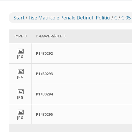
Start
/
Fise Matricole Penale Detinuti Politici
/
C
/
C 05
TYPE
DRAWER/FILE
P1430292
JPG
P1430293
JPG
P1430294
JPG
P1430295
JPG