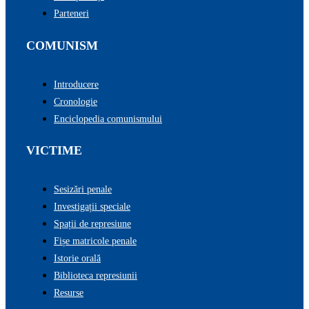
Parteneri
COMUNISM
Introducere
Cronologie
Enciclopedia comunismului
VICTIME
Sesizări penale
Investigații speciale
Spații de represiune
Fișe matricole penale
Istorie orală
Biblioteca represiunii
Resurse