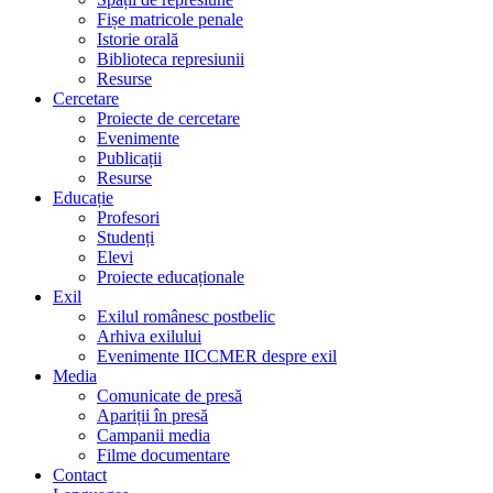
Fișe matricole penale
Istorie orală
Biblioteca represiunii
Resurse
Cercetare
Proiecte de cercetare
Evenimente
Publicații
Resurse
Educație
Profesori
Studenți
Elevi
Proiecte educaționale
Exil
Exilul românesc postbelic
Arhiva exilului
Evenimente IICCMER despre exil
Media
Comunicate de presă
Apariții în presă
Campanii media
Filme documentare
Contact