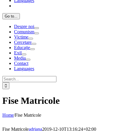
Languages
Go to...
Despre noi
Comunism
Victime
Cercetare
Educație
Exil
Media
Contact
Languages
Search
for:
Fise Matricole
Home
/
Fise Matricole
Fise Matricole
adriana
2019-12-10T13:16:24+02:00