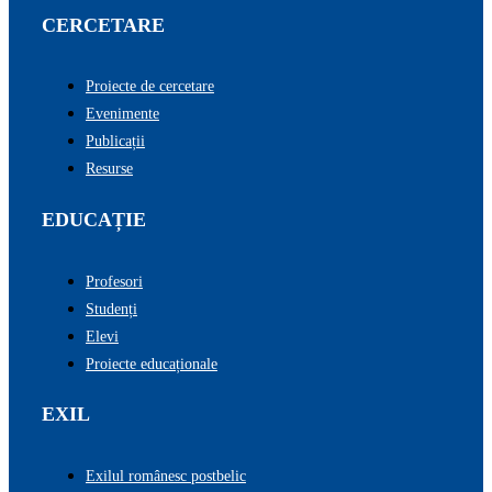
CERCETARE
Proiecte de cercetare
Evenimente
Publicații
Resurse
EDUCAȚIE
Profesori
Studenți
Elevi
Proiecte educaționale
EXIL
Exilul românesc postbelic