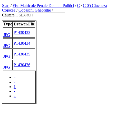
Start
/
Fise Matricole Penale Detinuti Politici
/
C
/
C 05 Ciucheza
Cojocea
/
Cobaschi Gheorghe
/
Căutare...
Type
Drawer/File
P1430433
JPG
P1430434
JPG
P1430435
JPG
P1430436
JPG
«
‹
1
›
»