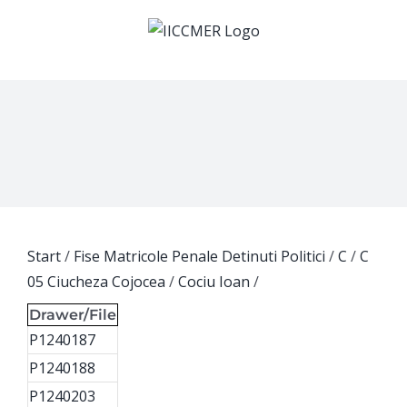
Skip
to
content
Start
/
Fise Matricole Penale Detinuti Politici
/
C
/
C
05 Ciucheza Cojocea
/
Cociu Ioan
/
Drawer/File
P1240187
P1240188
P1240203