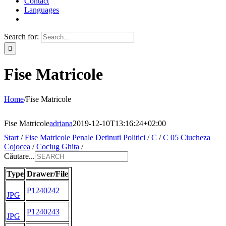
Contact
Languages
Search for:
Fise Matricole
Home
/
Fise Matricole
Fise Matricole
adriana
2019-12-10T13:16:24+02:00
Start
/
Fise Matricole Penale Detinuti Politici
/
C
/
C 05 Ciucheza
Cojocea
/
Cociug Ghita
/
Căutare...
Type
Drawer/File
P1240242
JPG
P1240243
JPG