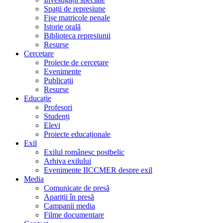
Spații de represiune
Fișe matricole penale
Istorie orală
Biblioteca represiunii
Resurse
Cercetare
Proiecte de cercetare
Evenimente
Publicații
Resurse
Educație
Profesori
Studenți
Elevi
Proiecte educaționale
Exil
Exilul românesc postbelic
Arhiva exilului
Evenimente IICCMER despre exil
Media
Comunicate de presă
Apariții în presă
Campanii media
Filme documentare