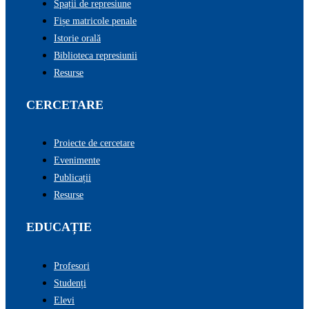
Spații de represiune
Fișe matricole penale
Istorie orală
Biblioteca represiunii
Resurse
CERCETARE
Proiecte de cercetare
Evenimente
Publicații
Resurse
EDUCAȚIE
Profesori
Studenți
Elevi