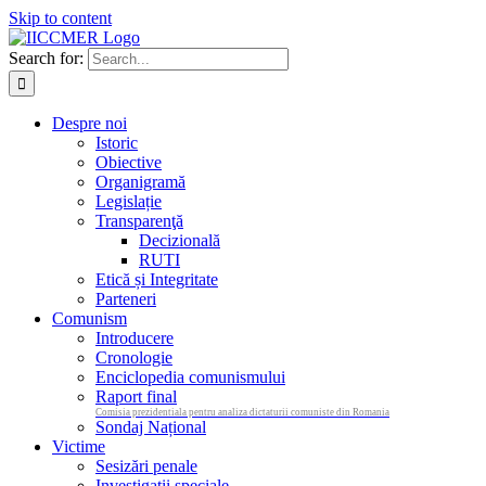
Skip to content
Search for:
Despre noi
Istoric
Obiective
Organigramă
Legislație
Transparenţă
Decizională
RUTI
Etică și Integritate
Parteneri
Comunism
Introducere
Cronologie
Enciclopedia comunismului
Raport final
Comisia prezidentiala pentru analiza dictaturii comuniste din Romania
Sondaj Național
Victime
Sesizări penale
Investigații speciale