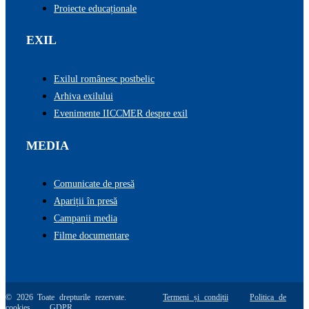
Proiecte educaționale
EXIL
Exilul românesc postbelic
Arhiva exilului
Evenimente IICCMER despre exil
MEDIA
Comunicate de presă
Apariții în presă
Campanii media
Filme documentare
© 2026 Toate drepturile rezervate.
Termeni și condiții
Politica de
cookies
GDPR