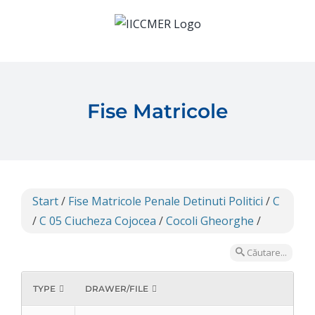
Skip
to
content
Fise Matricole
Start
/
Fise Matricole Penale Detinuti Politici
/
C
/
C 05 Ciucheza Cojocea
/
Cocoli Gheorghe
/
Căutare...
TYPE
DRAWER/FILE