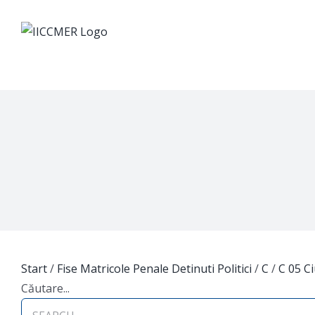
Skip
to
content
Start
/
Fise Matricole Penale Detinuti Politici
/
C
/
C 05 C
Căutare...