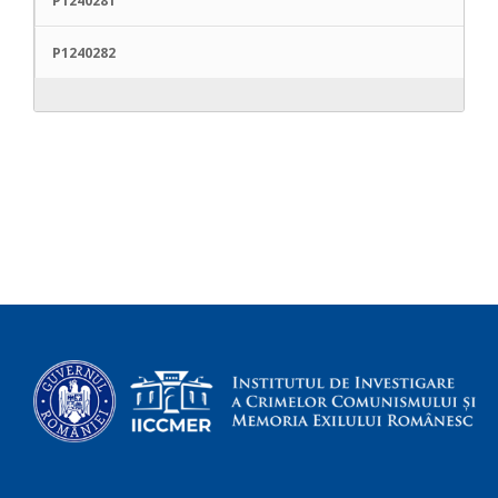
P1240281
P1240282