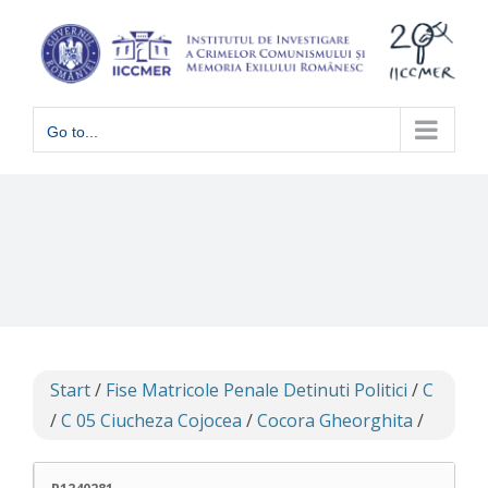
Skip
to
content
Go to...
Start
/
Fise Matricole Penale Detinuti Politici
/
C
/
C 05 Ciucheza Cojocea
/
Cocora Gheorghita
/