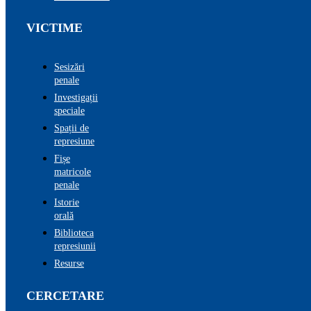
VICTIME
Sesizări
penale
Investigații
speciale
Spații de
represiune
Fișe
matricole
penale
Istorie
orală
Biblioteca
represiunii
Resurse
CERCETARE