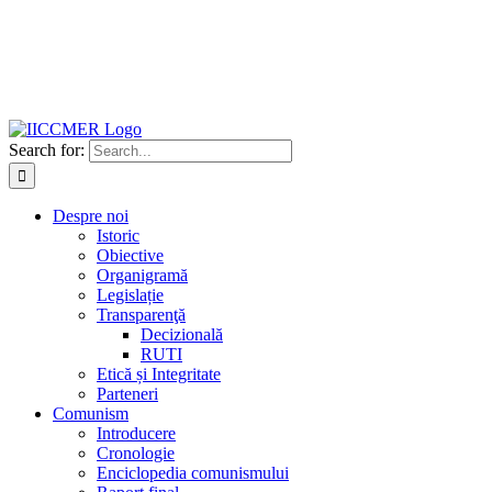
Search for:
Despre noi
Istoric
Obiective
Organigramă
Legislație
Transparenţă
Decizională
RUTI
Etică și Integritate
Parteneri
Comunism
Introducere
Cronologie
Enciclopedia comunismului