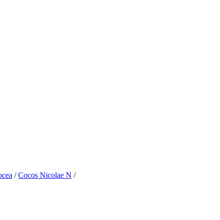
ocea
/
Cocos Nicolae N
/