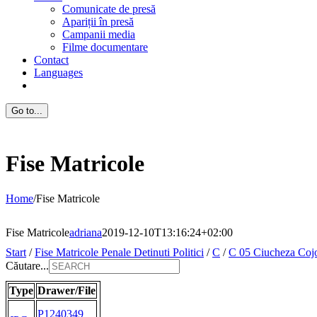
Comunicate de presă
Apariții în presă
Campanii media
Filme documentare
Contact
Languages
Go to...
Fise Matricole
Home
/
Fise Matricole
Fise Matricole
adriana
2019-12-10T13:16:24+02:00
Start
/
Fise Matricole Penale Detinuti Politici
/
C
/
C 05 Ciucheza Coj
Căutare...
Type
Drawer/File
P1240349