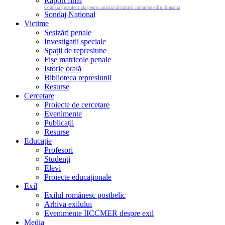
Raport final
Comisia prezidentiala pentru analiza dictaturii comuniste din Romania
Sondaj Național
Victime
Sesizări penale
Investigații speciale
Spații de represiune
Fișe matricole penale
Istorie orală
Biblioteca represiunii
Resurse
Cercetare
Proiecte de cercetare
Evenimente
Publicații
Resurse
Educație
Profesori
Studenți
Elevi
Proiecte educaționale
Exil
Exilul românesc postbelic
Arhiva exilului
Evenimente IICCMER despre exil
Media