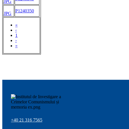
JPG
P1240350
JPG
«
‹
1
›
»
+40 21 316 7565