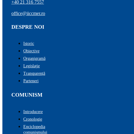
+40 21 316 7557
office@iiccmer.ro
DESPRE NOI
Istoric
Obiective
Organigramă
Legislație
Transparenţă
Parteneri
COMUNISM
Introducere
Cronologie
Enciclopedia
comunismului