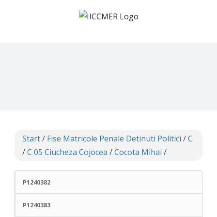
Skip
to
content
Start
/
Fise Matricole Penale Detinuti Politici
/
C
/
C 05 Ciucheza Cojocea
/
Cocota Mihai
/
P1240382
P1240383